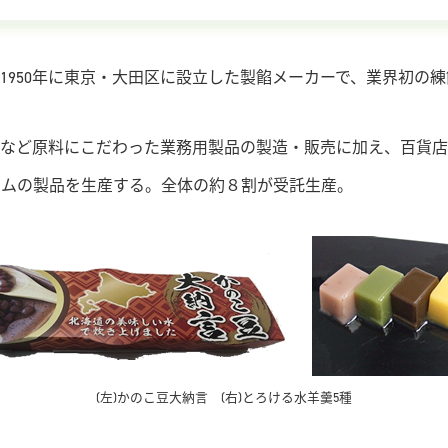
950年に東京・大田区に設立した製餡メーカーで、業界初の
など原料にこだわった業務用製品の製造・販売に加え、百貨店
アイテムの製品を生産する。全体の約８割が受託生産。
(左)かのこ豆大納言 (右)とろける水羊羹5種