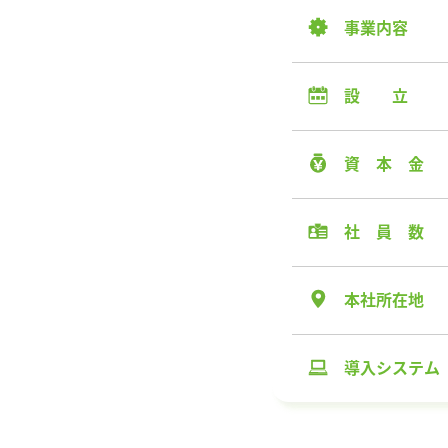
事業内容
設 立
資 本 金
社 員 数
本社所在地
導入システム