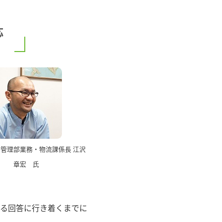
応
 管理部業務・物流課係長 江沢
章宏 氏
る回答に行き着くまでに