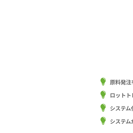
原料発注
ロットト
システム
システム