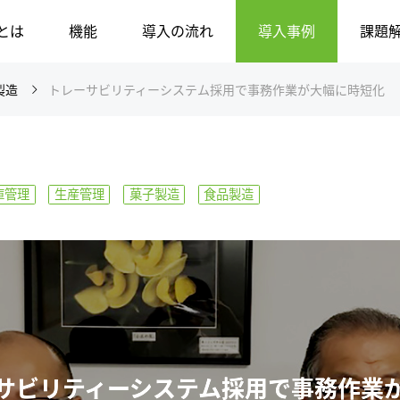
とは
機能
導入の流れ
導入事例
課題
製造
トレーサビリティーシステム採用で事務作業が大幅に時短化
庫管理
生産管理
菓子製造
食品製造
サビリティーシステム採用で事務作業