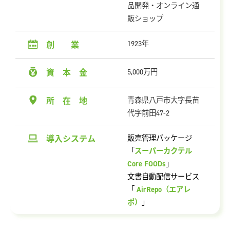
品開発・オンライン通
販ショップ
1923年
創 業
5,000万円
資 本 金
青森県八戸市大字長苗
所 在 地
代字前田47-2
販売管理パッケージ
導入システム
スーパーカクテル
「
Core FOODs
」
文書自動配信サービス
AirRepo（エアレ
「
ポ）
」