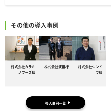
その他の導入事例
ド
横山食品株式会
株式会社麻生様
カネス製麺株式
様
社様
会社様
導入事例一覧