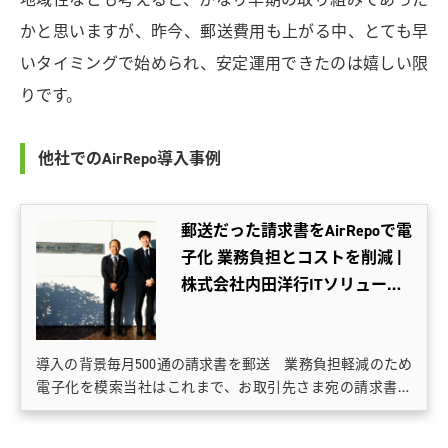
かと思いますが、昨今、郵送費用も上がる中、とても早
いタイミングで始められ、安定運用できたのは嬉しい限
りです。
他社でのAirRepo導入事例
郵送だった請求書をAirRepoで電
子化 業務負担とコストを削減 |
株式会社内田洋行ITソリューシ
ョンズ
導入の背景毎月500通の請求書を郵送 業務負担軽減のため
電子化を模索当社はこれまで、お取引先さま宛の請求書を
すべて郵送していました。その数は、本社から発送するも
のだけで毎月約500通。