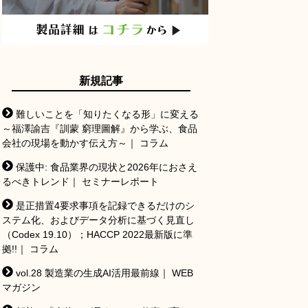
新規記事
難しいことを「知りたくなる形」に変える
～福澤諭吉『訓蒙 窮理圖解』から学ぶ、食品
会社の現場を動かす伝え方～｜ コラム
保護中: 食品業界の現状と2026年におさえ
るべきトレンド｜ セミナーレポート
是正措置4要求事項を記録できるだけのシ
ステム化、およびデータ分析に基づく見直し
（Codex 19.10）；HACCP 2022最新版に準
拠!!｜ コラム
vol.28 製造業の生成AI活用最前線｜ WEB
マガジン