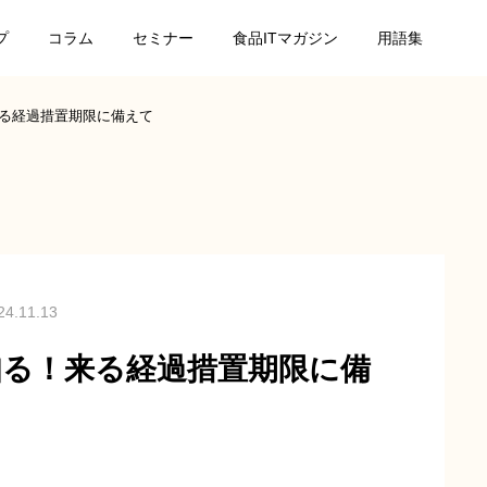
プ
コラム
セミナー
食品ITマガジン
用語集
る経過措置期限に備えて
24.11.13
知る！来る経過措置期限に備